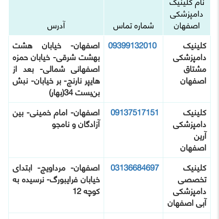
نام کلینیک
دامپزشکی
اصفهان
شماره تماس
آدرس
کلینیک
09399132010
اصفهان- خیابان هشت
دامپزشکی
بهشت شرقی- خیابان حمزه
مشتاق
اصفهانی شمالی- بعد از
اصفهان
هایپر نارنج- بر خیابان- نبش
بن‌بست 34(بهار)
کلینیک
09137517151
اصفهان- امام خمینی- بین
دامپزشکی
آزادگان و نامجو
آرین
اصفهان
کلینیک
03136684697
اصفهان- مرداویج- ابتدای
تخصصی
خیابان فرایبورگ- نرسیده به
دامپزشکی
کوچه 12
آبی اصفهان