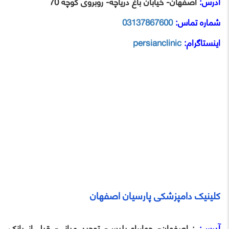
آدرس:
اصفهان- خیابان باغ دریاچه- روبروی کوچه 70
شماره تماس:
03137867600
اینستاگرام:
persianclinic
کلینیک دامپزشکی پارسیان اصفهان
آدرس:
: اصفهان- چهارراه پلیس- توحید میانی- قبل از بانک