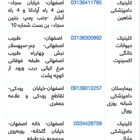
کلینیک
03136411785
اصفهان- خیابان سجاد-
دامپزشکی
بین 4 راه آپادانا و 4 راه
شاهین
آبشار -جنب پمپ بنزین
سجاد- بن بست شماره 10
کلینیک
03136300892
اصفهان- طبیب
حیوانات
اصفهانی- جم-سپهسلار
خانگی
نبش چهارراه طبیب
اکسینپت
اصفهانی طبقه فوقانی
مرغ کیانی درب ورود از
کوچه پشت
بیمارستان
09139012257
اصفهان-خیابان رودکی-
دامپزشکی
تقاطع رودکی و علامه
شبانه روزی
جعفری
رویال
کلینیک
0334428759
اصفهان- خانه اصفهان-
دامپزشکی
خیابان گلخانه- رو‌به‌روی
مارال
مجموعه پنج‌طبقه