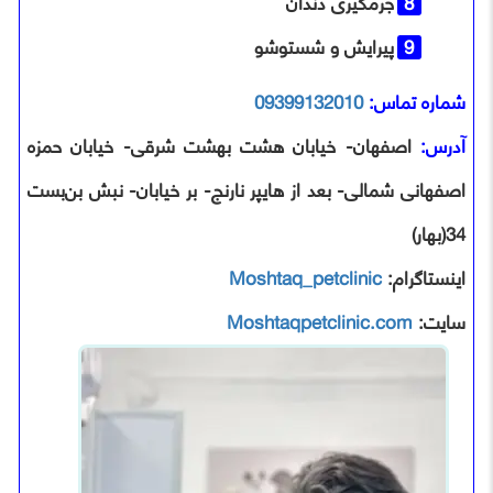
جرمگیری دندان
پیرایش و شستوشو
شماره تماس:
09399132010
آدرس:
اصفهان- خیابان هشت بهشت شرقی- خیابان حمزه
اصفهانی شمالی- بعد از هایپر نارنج- بر خیابان- نبش بن‌بست
34(بهار)
اینستاگرام:
Moshtaq_petclinic
سایت:
Moshtaqpetclinic.com