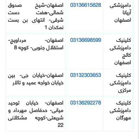
دامپزشکی
03136615628
اصفهان-شیخ صدوق
آریانا
شمالی-هفت دست
اصفهان
شرقی- انتهای بن بست
نمکدان 1
کلینیک
03136698599
اصفهان- مرداویج-
دامپزشکی
استقلال جنوبی- کوچه 8
کالج
اصفهان
کلینیک
03132303653
اصفهان-خیابان جی- بین
دامپزشکی
خیابان خواجه عمید و تالار
مرکزی
کلینیک
03136292278
اصفهان- خیابان توحید
دامپزشکی
میانی- حدفاصل مهرداد و
مهرگان
شریعتی-کوچه مشکلانی
22