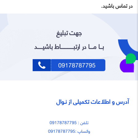
در تماس باشید.
جهت تبلیغ
بـــا مــــا در ارتبـــــــــــــــاط باشیــــــد
09178787795
آدرس و اطلاعات تکمیلی از نـوال
تلفن : 09178787795
واتساپ :09178787795