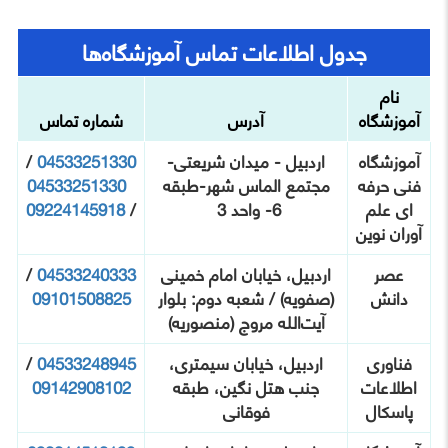
جدول اطلاعات تماس آموزشگاه‌ها
نام
آموزشگاه
آدرس
شماره تماس
آموزشگاه
اردبیل - میدان شریعتی-
04533251330
/
فنی حرفه
مجتمع الماس شهر-طبقه
04533251330
ای علم
6- واحد 3
/
09224145918
آوران نوین
عصر
اردبیل، خیابان امام خمینی
04533240333
/
دانش
(صفویه) / شعبه دوم: بلوار
09101508825
آیت‌الله مروج (منصوریه)
فناوری
اردبیل، خیابان سیمتری،
04533248945
/
اطلاعات
جنب هتل نگین، طبقه
09142908102
پاسکال
فوقانی