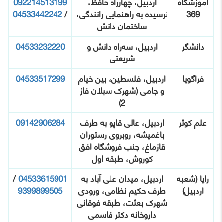
آموزشگاه
اردبیل، چهارراه حافظ،
092214513199
369
نرسیده به راهنمایی رانندگی،
/
04533442242
ساختمان دانش
دانشگر
اردبیل، سه‌راه دانش و
04533232220
شریعتی
فراگویا
اردبیل، فلسطین، بین خیام
04533517299
و جامی (شهرک سبلان فاز
2)
علم کوثر
اردبیل، عالی قاپو به طرف
09142906284
باغمیشه، روبروی رستوران
قازماغ، جنب فروشگاه افق
کوروش، طبقه اول
رایا (شعبه
اردبیل، میدان علی آباد به
04533615901
/
اردبیل)
طرف حکیم نظامی، ورودی
9399899505
شهرک بعثت، طبقه فوقانی
داروخانه دکتر قاسمی