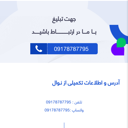
جهت تبلیغ
بـــا مــــا در ارتبـــــــــــــــاط باشیــــــد
09178787795
آدرس و اطلاعات تکمیلی از نـوال
تلفن : 09178787795
واتساپ :09178787795