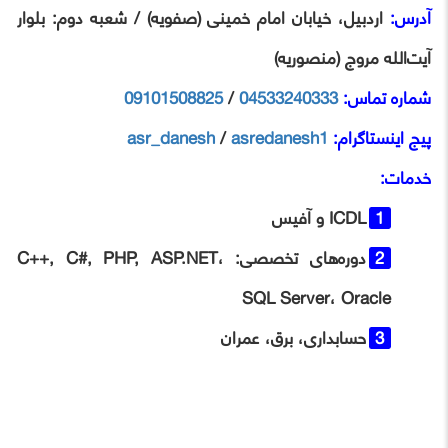
آدرس:
اردبیل، خیابان امام خمینی (صفویه) / شعبه دوم: بلوار
آیت‌الله مروج (منصوریه)
شماره تماس:
04533240333
/
09101508825
پیج اینستاگرام:
asredanesh1
/
asr_danesh
خدمات:
ICDL و آفیس
دوره‌های تخصصی: C++, C#, PHP, ASP.NET،
SQL Server، Oracle
حسابداری، برق، عمران