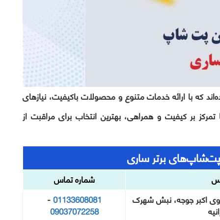
معرفی شده‌اند که با ارائه خدمات متنوع و محصولات باکیفیت، نیازهای
با تمرکز بر کیفیت و همراهی، بهترین انتخاب برای مراقبت از
ت‌شاپ‌های برتر ساری
س
شماره تماس
روی اکبر جوجه، نبش شهرک
01133608081
-
نیه
09037072258