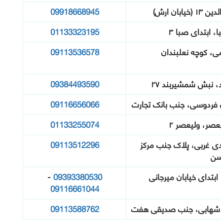
بان ارش)
09918668945
، ابتدای صبا ۳
01133323195
ی، کوچه نعلبندان
09113536578
، نبش شمشیربند ۲۷
09384493590
 فردوسی، جنب بانک تجارت
09116656066
عصر، ولیعصر ۲
01133255074
دی غربی، پلاک جنب مرکز
09113512296
سن
ابتدای خیابان میرجانی
09393380530
-
09116661044
ان شهابی، جنب صدیقی هفت
09113588762