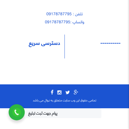
تلفن : 09178787795
واتساپ :09178787795
----------
دسترسی سریع
تمامی حقوق این وب سایت متعلق به نـوال می باشد
پیام جهت ثبت تبلیغ