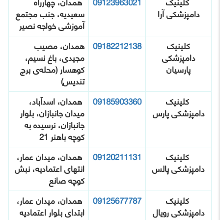
کلینیک
09123963021
همدان، چهارراه
دامپزشکی آرا
سعیدیه، جنب مجتمع
آموزشی خواجه نصیر
کلینیک
09182212138
همدان، مصیب
دامپزشکی
مجیدی، باغ نسیم،
پارسیان
کوهسار (محله‌ی برج
تندیس)
کلینیک
09185903360
همدان، اسدآباد،
دامپزشکی پارس
میدان جانبازان، بلوار
جانبازان، نرسیده به
کوچه باهنر 21
کلینیک
09120211131
همدان، میدان عمار،
دامپزشکی پالس
انتهای اعتمادیه، نبش
کوچه صانع
کلینیک
09125677787
همدان، میدان عمار،
دامپزشکی رویال
ابتدای بلوار اعتمادیه