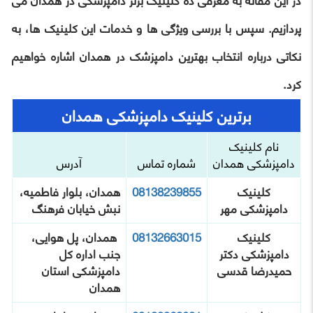
در این مقاله به معرفی ده کلینیک برتر دامپزشکی در همدان می
پردازیم. سپس با بررسی ویژگی ها و خدمات این کلینیک ها، به
نکاتی درباره انتخاب بهترین دامپزشک در همدان اشاره خواهیم
کرد.
برترین کلینیک دامپزشکی همدان
نام کلینیک
دامپزشکی همدان
شماره تماس
آدرس
کلینیک
08138239855
همدان، بلوار فاطمیه،
دامپزشکی مهر
نبش خیابان فرهنگ
کلینیک
08132663015
همدان، پل هوایی،
دامپزشکی دکتر
جنب اداره کل
حمیدرضا قدسی
دامپزشکی استان
همدان