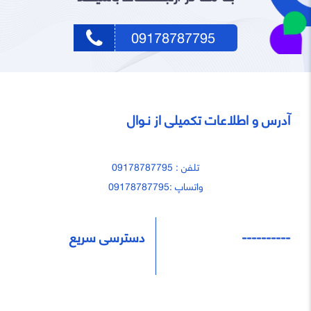
09178787795
آدرس و اطلاعات تکمیلی از نـوال
تلفن : 09178787795
واتساپ :09178787795
----------
دسترسی سریع