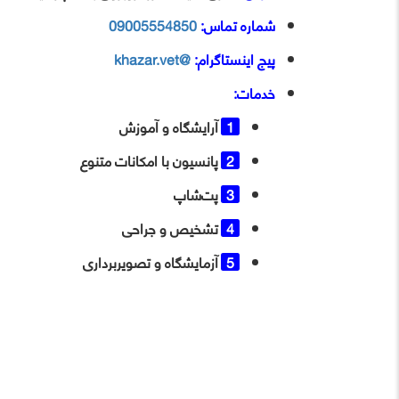
شماره تماس:
09005554850
پ
یج اینستاگرام:
@khazar.vet
خدمات:
آرایشگاه و آموزش
پانسیون با امکانات متنوع
پت‌شاپ
تشخیص و جراحی
آزمایشگاه و تصویربرداری