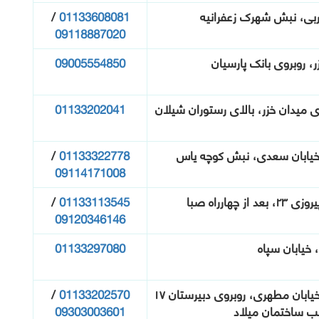
بی، نبش شهرک زعفرانیه
01133608081
/
09118887020
، روبروی بانک پارسیان
09005554850
 میدان خزر، بالای رستوران شیلان
01133202041
خیابان سعدی، نبش کوچه یاس
01133322778
/
09114171008
چهارراه صبا
01133113545
/
09120346146
خیابان سپاه
01133297080
ساری، بلوار خزر، طبرستان، خیابان مطهری، روبروی دبیرستان ۱۷
01133202570
/
ب ساختمان میلاد
09303003601