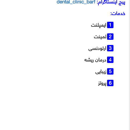
پیج اینستاگرام:
dental_clinic_barf
خدمات:
ایمپلنت
لمینت
ارتودنسی
درمان ریشه
زیبایی
پروتز