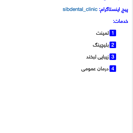
پیج اینستاگرام:
sibdental_clinic
خدمات:
لمینت
بلیچینگ
زیبایی لبخند
درمان عمومی