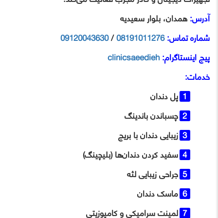
آدرس:
همدان، بلوار سعیدیه
شماره تماس:
08191011276
/
09120043630
پیج اینستاگرام:
clinicsaeedieh
خدمات:
پل دندان
چسباندن باندینگ
زیبایی دندان با بریج
سفید کردن دندان‌ها (بلیچینگ)
جراحی زیبایی لثه
ماسک دندان
لمینت سرامیکی و کامپوزیتی