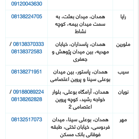
09120043630
رایا
همدان، میدان بعثت، به
08138224705
سمت میدان بیمه، کوچه
نشاط
ملورین
همدان، پاسداران، خیابان
08138370333
/
مهدیه، بین میدان پژوهش و
08138372583
جعفری
سیب
همدان، پاستور، بین میدان
08138271951
بوعلی سینا و پروین اعتصامی
نویان
همدان، آرامگاه بوعلی، بلوار
09188089224
/
خواجه رشید، کوچه پروین
08138262828
اعتصامی 2
مهر
همدان، بوعلی سینا، میدان
08132517073
فردوسی، خیابان تختی، طبقه
فوقانی بانک مسکن