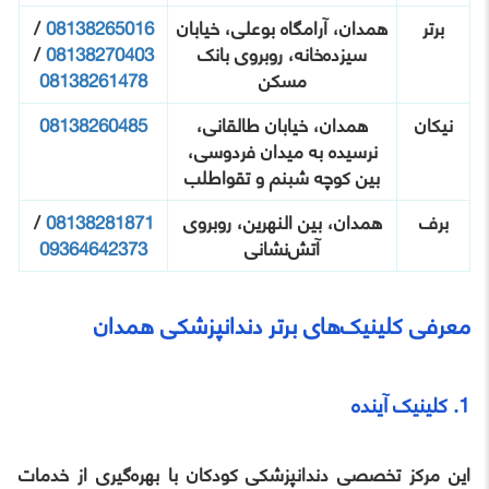
برتر
همدان، آرامگاه بوعلی، خیابان
08138265016
/
سیزده‌خانه، روبروی بانک
08138270403
/
مسکن
08138261478
نیکان
همدان، خیابان طالقانی،
08138260485
نرسیده به میدان فردوسی،
بین کوچه شبنم و تقواطلب
برف
همدان، بین النهرین، روبروی
08138281871
/
آتش‌نشانی
09364642373
معرفی کلینیک‌های برتر دندانپزشکی همدان
1. کلینیک آینده
این مرکز تخصصی دندانپزشکی کودکان با بهره‌گیری از خدمات