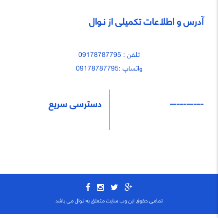
آدرس و اطلاعات تکمیلی از نـوال
تلفن : 09178787795
واتساپ :09178787795
----------
دسترسی سریع
تمامی حقوق این وب سایت متعلق به نـوال می باشد