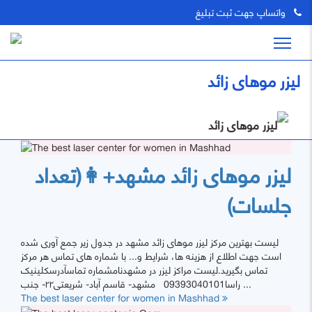
واتساپ جهت ثبت تبلیغ
لیزر موهای زائد
لیزر موهای زائد مشهد+👩(تعداد
جلسات)
لیست بهترین مرکز لیزر موهای زائد مشهد در جدول زیر جمع آوری شده
است جهت اطلاع از هزینه ها، شرایط و... با شماره های تماس هر مرکز
تماس بگیرید.لیست مراکز لیزر در مشهدنامشماره تماسآدرسکلینیک
راسا09393040101 مشهد- قاسم آباد- شریعتی۲۲- جنب ...
The best laser center for women in Mashhad