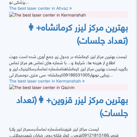
پزشکی نو...
The best laser center in Ahvaz
بهترین مرکز لیزر کرمانشاه+👩
(تعداد جلسات)
لیست بهترین مرکز لیزر کرمانشاه در جدول زیر جمع آوری شده است جهت
اطلاع از هزینه ها، شرایط و... با شماره های تماس هر مرکز تماس
بگیرید.لیست بهترین مرکز لیزر کرمانشاهنامشماره تماسآدرسکلینیک لیزر و
زیبایی نوبهار09186531005کرمانشاه- سی متری دوممرکز لی...
The best laser center in Kermanshah
بهترین مرکز لیزر قزوین+👩(تعداد
جلسات)
لیست مراکز لیزر قزویننامشماره تماسآدرسمرکز لیزر پلازا
قزوین09121815166قزوین، کوثر فلکه دوم، خیابان شهیدمحلاتی،