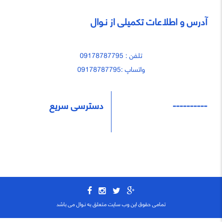
آدرس و اطلاعات تکمیلی از نـوال
تلفن : 09178787795
واتساپ :09178787795
----------
دسترسی سریع
تمامی حقوق این وب سایت متعلق به نـوال می باشد