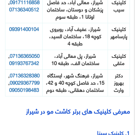
کلینیک
شیراز، معالی آباد، حد فاصل
09171116858
,
سیب
پزشکان و دوستان، ساختمان
07136340512
اوتانا 1، طبقه سوم
کلینیک
شیراز، عفیف آباد، روبروی
09391400104
پارسامهر
کوچه 18، ساختمان السید،
طبقه 4
کلینیک
شیراز، پل معالی آباد،
07136365050
,
متقی
ساختمان الف، طبقه 10
09193767342
دکتر
شیراز، فرهنگ شهر، ایستگاه
07136328380
,
بهروز
15، حد فاصل کوچه 40 و 42،
09029367799
,
وارث
ساختمان دهقانی، طبقه دوم
09050198483
معرفی کلینیک‌ های برتر کاشت مو در شیراز
1. کلینیک سینا