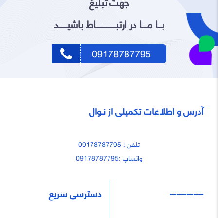
جهت تبلیغ
بـــا مــــا در ارتبـــــــــــــــاط باشیــــــد
09178787795
آدرس و اطلاعات تکمیلی از نـوال
تلفن : 09178787795
واتساپ :09178787795
----------
دسترسی سریع