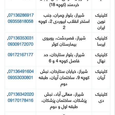
خردمند (کوچه 18)
کلینیک
شیراز، بلوار چمران، جنب
07136286917
,
نوین
استخر انقلاب ابیوردی 2، کوچه
09355818058
ایران
2
کلینیک
شیراز، قصردشت، روبروی
07136353031
,
ایرسا
بیمارستان کوثر
09309172070
کلینیک
شیراز، بلوار ستارخان، حد
09172167177
نهال
فاصل کوچه 4 و 6
کلینیک
شیراز، خیابان ستارخان، نبش
07136491604
,
آریان
کوچه 9، ساختمان آریان، طبقه
09353030801
دوم
کلینیک
شیراز، معالی آباد، نبش
07136342020
,
دی
پزشکان، ساختمان پزشکان،
09170178416
طبقه اول و دوم