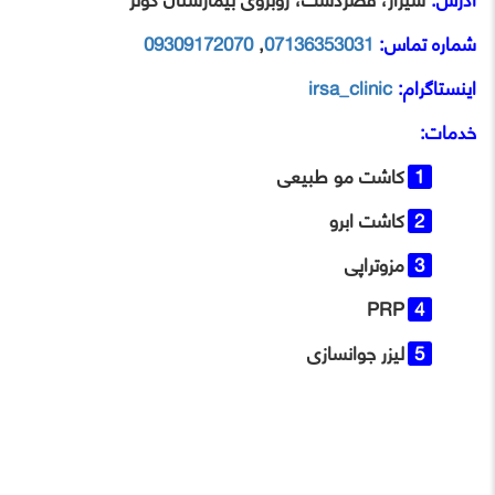
شماره تماس:
07136353031
,
09309172070
اینستاگرام:
irsa_clinic
خدمات:
کاشت مو طبیعی
کاشت ابرو
مزوتراپی
PRP
لیزر جوانسازی