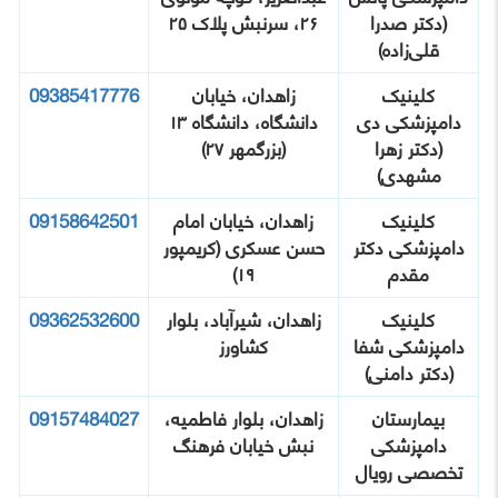
(دکتر صدرا
۲۶، سرنبش پلاک ۲۵
قلی‌زاده)
کلینیک
زاهدان، خیابان
09385417776
دامپزشکی دی
دانشگاه، دانشگاه ۱۳
(دکتر زهرا
(بزرگمهر ۲۷)
مشهدی)
کلینیک
زاهدان، خیابان امام
09158642501
دامپزشکی دکتر
حسن عسکری (کریمپور
مقدم
۱۹)
کلینیک
زاهدان، شیرآباد، بلوار
09362532600
دامپزشکی شفا
کشاورز
(دکتر دامنی)
بیمارستان
زاهدان، بلوار فاطمیه،
09157484027
دامپزشکی
نبش خیابان فرهنگ
تخصصی رویال