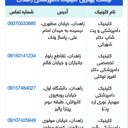
نام کلینیک
آدرس
شماره تماس
کلینیک
زاهدان، خیابان مطهری،
09370533885
دامپزشکی و پت‌
نرسیده به میدان امام
شاپ دکتر
علی، پاساژ ونک
شهرکی
کلینیک
زاهدان، تقاطع بلوار
09150141234
تخصصی
جانبازان و خیابان قائم
دامپزشکی دکتر
افروز توکلی
کلینیک
زاهدان، دانشگاه اول،
09157484027
دامپزشکی
خیابان روبه‌روی
مهدیار نوری (رد
کارواش، طبقه دوم
پت)
پیتزا پائیز
کلینیک
زاهدان، خیابان مولوی
09107425949
دامپزشکی پالس
عبدالعزیز، کوچه مولوی