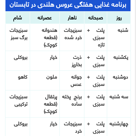
برنامه غذایی هفتگی عروس هلندی در تابستان
روز
صبحانه
ناهار
عصرانه
شام
شنبه
پلت +
سبزیجات
هندوانه
سبزیجات
سبزی
خرد شده
(قطعه
برگ سبز
تازه
کوچک)
یکشنبه
پلت +
ذرت
خیار
بروکلی
سبزی
بخارپز
دوشنبه
پلت +
جوانه
ملون
کاهو
سبزی
عدس
سه شنبه
پلت +
برنج پخته
پرتقال
سبزیجات
سبزی
ساده
(قطعه
ترکیبی
کوچک)
چهارشنبه
پلت +
سبزیجات
خیار
بروکلی
سبزی
خرد